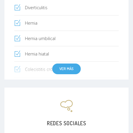
Diverticulitis
Hernia
Hernia umbilical
Hernia hiatal
VER MÁS
Colecistitis crónica
Lipomas
Quiste sebáceo
Heridas
REDES SOCIALES
Adherencias