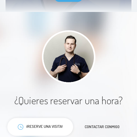
Paciente
El trato fue muy amable, explica de
forma excelente y se toma el
tiempo necesario para atender a
sus pacientes
¿Quieres reservar una hora?
Paciente
¡RESERVE UNA VISITA!
CONTACTAR CONMIGO