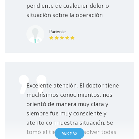
pendiente de cualquier dolor o
Enfermedad de la vesícula biliar
Sin especificar
situación sobre la operación
Cierre de heridas
Retiro de lipoma
Sin especificar
Paciente
Urgencias abdominales
Retiro de quiste sebáceo en piel
Sin especificar
Dolor abdominal
Presupuesto para cirugía
Sin especificar
Amígdalas
Apendicectomia por laparotomía
Sin especificar
Circuncisión
Excelente atención. El doctor tiene
muchísimos conocimientos, nos
Hernia inguinal por laparoscopia
Sin especificar
Retiro de objetos
orientó de manera muy clara y
Cirugía de hernia umbilical
Sin especificar
Retiro de puntos
siempre fue muy consciente y
atento con nuestra situación. Se
Cirugía de hernia inguinal
Sin especificar
tomó el tiempo de resolver todas
VER MÁS