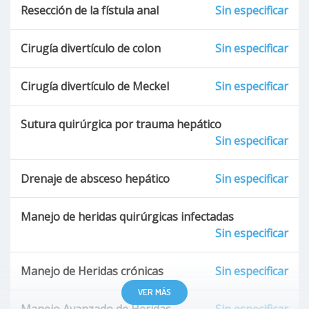
Resección de la fístula anal
Sin especificar
Síndrome del colon irritable (IBS)
Cirugía divertículo de colon
Sin especificar
Hemorroides
Cirugía divertículo de Meckel
Sin especificar
Hemorroides trombosadas
Sutura quirúrgica por trauma hepático
Fisura anal
Sin especificar
Absceso hepático bacteriano
Drenaje de absceso hepático
Sin especificar
curaciones
Manejo de heridas quirúrgicas infectadas
Sin especificar
Fascitis necrosante
Manejo de Heridas crónicas
Sin especificar
heridas por objetos cortantes
VER MÁS
Manejo Avanzado de Heridas
Sin especificar