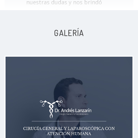
nuestras dudas y nos brindó
Cirugía antirreflujo o hernia hiatal
Sin especificar
mucha confianza. Lo
recomendamos ampliamente.
Colecistectomia por laparotomia
Sin especificar
GALERÍA
Paciente
Colecistectomía por laparoscopia
Sin especificar
Tratamiento para Quiste Pilonidal
Sin especificar
Absceso
Sin especificar
El Dr ofrece una excelente atención
Visita Cirugía General
700 MXN
amplia y detallada., Es muy amable
y atento.
Paciente