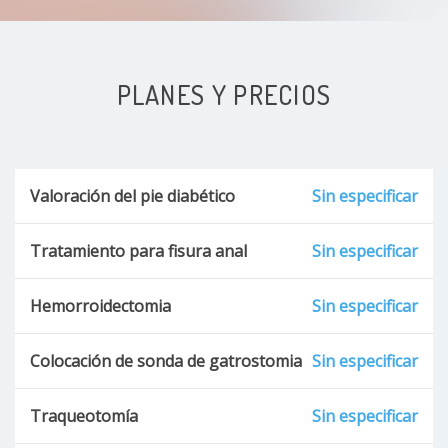
Criptorquidia
Almorranas
PLANES Y PRECIOS
Celulitis estreptocócica perianal
Gangrena de tejidos blandos
Valoración del pie diabético
Sin especificar
Hernia crural
Tratamiento para fisura anal
Sin especificar
Hernia diafragmática
Hemorroidectomia
Sin especificar
Absceso intraabdominal
Colocación de sonda de gatrostomia
Sin especificar
abscesos
Traqueotomía
Sin especificar
Obstrucción intestinal