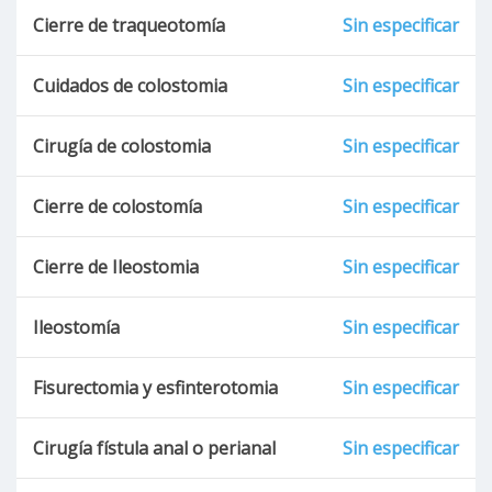
Cierre de traqueotomía
Sin especificar
Seudoobstrucción intestinal
Enfermedades del intestino delgado
Cuidados de colostomia
Sin especificar
Enfermedad inflamatoria intestinal
Cirugía de colostomia
Sin especificar
Pancreatitis
Cierre de colostomía
Sin especificar
Pancreatitis aguda
Cierre de Ileostomia
Sin especificar
Absceso pancreático
Ileostomía
Sin especificar
Esofagitis por reflujo
Fisurectomia y esfinterotomia
Sin especificar
Dilatación tóxica del colon
Cirugía fístula anal o perianal
Sin especificar
Megacolon tóxico