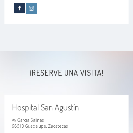
Cálculo en el conducto biliar
Acidez
Suturas
Traqueostomías
¡RESERVE UNA VISITA!
Verrugas
Enfermedad de la vesícula biliar
Hospital San Agustín
Perforación gastrointestinal
Av García Salinas
gastrostomías
98610 Guadalupe, Zacatecas